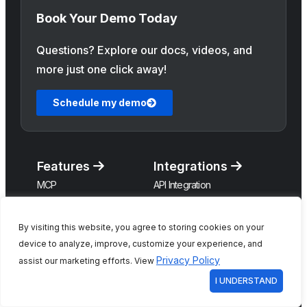
Book Your Demo Today
Questions? Explore our docs, videos, and
more just one click away!
Schedule my demo
Features
Integrations
MCP
API Integration
AI Test Management Tool
Asana
Bug Tracking Tool
Assembla
By visiting this website, you agree to storing cookies on your
Time Tracking Tool
BitBucket
device to analyze, improve, customize your experience, and
Privacy Policy
assist our marketing efforts. View
Custom Roles
BugZilla
I UNDERSTAND
Agile Board
ClickUp
Requirements Mapping
Cypress